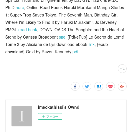
Spiritual Truth and Enlightenment by David R. Hawkins M.D.,
Ph.D
here
, Online Read Ebook Haruki Murakami Manga Stories
1: Super-Frog Saves Tokyo, The Seventh Man, Birthday Girl,
Where I'm Likely to Find It by Haruki Murakami, Jc Deveney,
PMGL
read book
, DOWNLOADS The Songbird and the Heart of
Stone by Carissa Broadbent
site
, [Pdf/ePub] Le Secret de Lomé
Tome 3 by Alexiane de Lys download ebook
link
, {epub
download} Gold by Raven Kennedy
pdf
,
imeckathissi's Ownd
フォロー