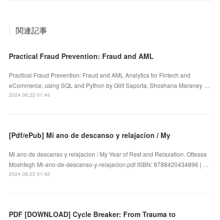
関連記事
Practical Fraud Prevention: Fraud and AML
Practical Fraud Prevention: Fraud and AML Analytics for Fintech and
eCommerce, using SQL and Python by Gilit Saporta, Shoshana Maraney …
2024.08.22 01:43
[Pdf/ePub] Mi ano de descanso y relajacion / My
Mi ano de descanso y relajacion / My Year of Rest and Relaxation. Ottessa
Moshfegh Mi-ano-de-descanso-y-relajacion.pdf ISBN: 9788420434896 | …
2024.08.22 01:42
PDF [DOWNLOAD] Cycle Breaker: From Trauma to